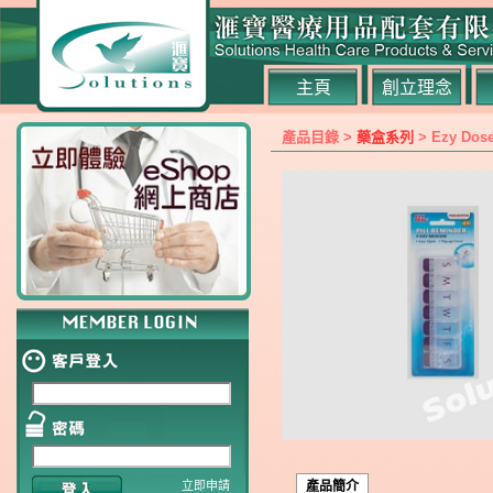
主頁
創立理念
產品目錄 >
藥盒系列
> Ezy D
立即申請
產品簡介