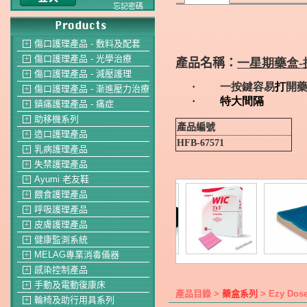
忘記密碼
傷口護理產品 - 敷料及配套
＋
傷口護理產品 - 光學治療
＋
產品名稱：
一星期藥盒
-
傷口護理產品 - 減壓護理
＋
·
一按鍵容易
打
開
傷口護理產品 - 漸進壓力治療
＋
·
特大間隔
鎮痛護理產品 - 痛症
＋
助移機系列
＋
產品編號
造口護理產品
＋
HFB-67571
乳病護理產品
＋
失禁護理產品
＋
Ayumi 老友鞋
＋
餵食護理產品
＋
呼吸護理產品
＋
皮膚護理產品
＋
健康監測系統
＋
MELAG專業消毒儀器
＋
感染控制產品
＋
手動及電動復康床
＋
產品目錄 >
藥盒系列
> Ezy D
輪椅及助行用具系列
＋