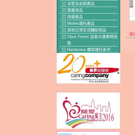
浴室及坐廁產品
＋
客廳用品
＋
保健產品
＋
Medex護托產品
＋
其他日常生活輔助用品
＋
產
Obus Forme 加拿大護脊椅背
＋
墊
Handsome 腰部護托系列
＋