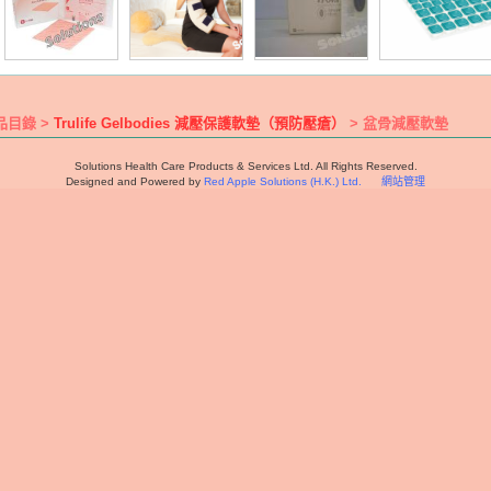
品目錄 >
Trulife Gelbodies 減壓保護軟墊（預防壓瘡）
> 盆骨減壓軟墊
Solutions Health Care Products & Services Ltd. All Rights Reserved.
Designed and Powered by
Red Apple Solutions (H.K.) Ltd.
網站管理