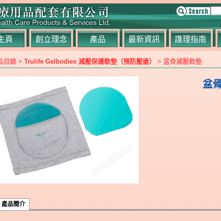
主頁
創立理念
產品
最新資訊
謢理指南
品目錄 >
Trulife Gelbodies 減壓保護軟墊（預防壓瘡）
> 盆骨減壓軟墊
盆
產品簡介