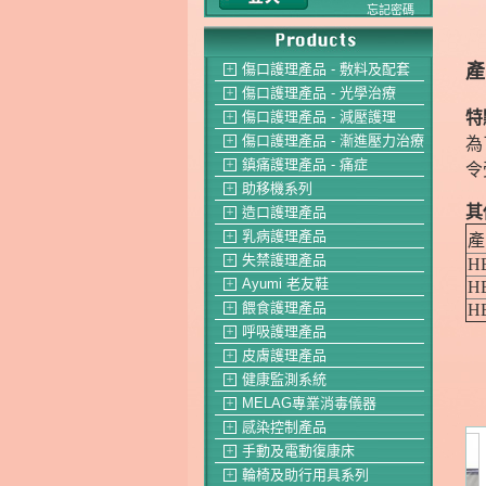
忘記密碼
傷口護理產品 - 敷料及配套
＋
傷口護理產品 - 光學治療
＋
特
傷口護理產品 - 減壓護理
＋
傷口護理產品 - 漸進壓力治療
為
＋
鎮痛護理產品 - 痛症
＋
令
助移機系列
＋
其
造口護理產品
＋
乳病護理產品
產
＋
失禁護理產品
H
＋
Ayumi 老友鞋
H
＋
餵食護理產品
H
＋
呼吸護理產品
＋
皮膚護理產品
＋
健康監測系統
＋
MELAG專業消毒儀器
＋
感染控制產品
＋
手動及電動復康床
＋
輪椅及助行用具系列
＋