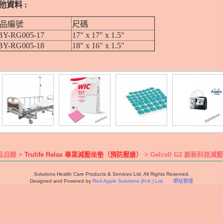
他資料 :
品編號
尺碼
BY-RG005-17
17" x 17" x 1.5"
BY-RG005-18
18" x 16" x 1.5"
品目錄 >
Trulife Relax 專業減壓坐墊（預防壓瘡）
> Gelcell G2 創新科技減壓坐
Solutions Health Care Products & Services Ltd. All Rights Reserved.
Designed and Powered by
Red Apple Solutions (H.K.) Ltd.
網站管理