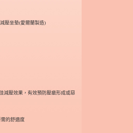
輕盈'專業減壓坐墊(愛爾蘭製造)
佳減壓效果，有效預防壓瘡形成或惡
所需的舒適度