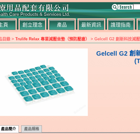
主頁
創立理念
產品
最新資訊
謢理指南
品目錄 >
Trulife Relax 專業減壓坐墊（預防壓瘡）
> Gelcell G2 創新科技減壓坐
Gelcell G
(T
產品簡介
產品規格