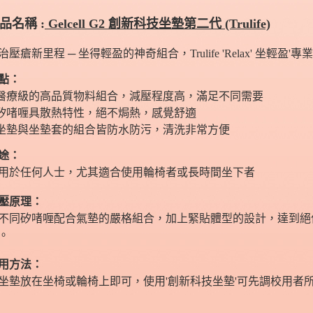
品名稱 :
Gelcell G2 創新科技坐墊第二代 (Trulife)
治壓瘡新里程 ─ 坐得輕盈的神奇組合
，
Trulife 'Relax' 坐
點：
 醫療級的高品質物料組合，減壓程度高，滿足不同需要
 矽啫喱具散熱特性，絕不焗熱，感覺舒適
 坐墊與坐墊套的組合皆防水防污，清洗非常方便
途：
用於任何人士，尤其適合使用輪椅者或長時間坐下者
壓原理：
不同矽啫喱配合氣墊的嚴格組合，加上緊貼體型的設計，達到絕
。
用方法：
坐墊放在坐椅或輪椅上即可，使用'創新科技坐墊'可先調校用者