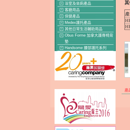
其
浴室及坐廁產品
＋
客廳用品
＋
產
保健產品
＋
H
Medex護托產品
＋
H
其他日常生活輔助用品
＋
Obus Forme 加拿大護脊椅背
＋
墊
Handsome 腰部護托系列
＋
產