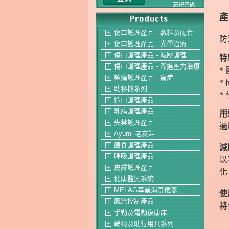
忘記密碼
產
傷口護理產品 - 敷料及配套
＋
防
傷口護理產品 - 光學治療
＋
傷口護理產品 - 減壓護理
＋
特
傷口護理產品 - 漸進壓力治療
＋
*
鎮痛護理產品 - 痛症
＋
*
助移機系列
＋
*
造口護理產品
＋
乳病護理產品
＋
用
失禁護理產品
＋
適
Ayumi 老友鞋
＋
餵食護理產品
＋
減
呼吸護理產品
＋
以
皮膚護理產品
＋
化
健康監測系統
＋
MELAG專業消毒儀器
＋
使
感染控制產品
＋
將
手動及電動復康床
＋
輪椅及助行用具系列
＋