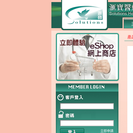
產
立即申請