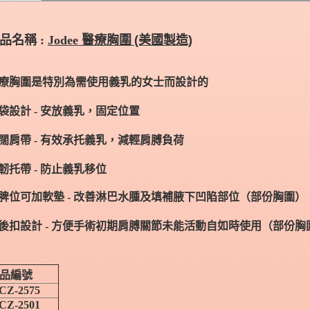
品名稱 :
Jodee 醫療胸
圍
(美國製造)
療胸圍是特別為需使用義乳的女士而設計的
袋設計 - 安放義乳，固定位置
闊肩帶 - 有效承托義乳，減輕肩膊負荷
韌托帶 - 防止義乳移位
脾位可加軟墊 - 改善淋巴水腫及填補腋下凹陷部位（部份胸圍）
後扣設計 - 方便手術初期肩膊關節未能活動自如時使用（部份胸
品編號
CZ-2575
CZ-2501