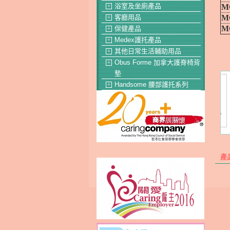
浴室及坐廁產品
M
＋
M
客廳用品
＋
M
保健產品
＋
Medex護托產品
＋
其他日常生活輔助用品
＋
Obus Forme 加拿大護脊椅背
＋
墊
Handsome 腰部護托系列
＋
產