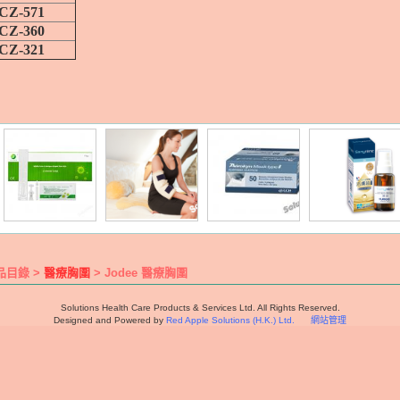
CZ-571
CZ-360
CZ-321
品目錄 >
醫療胸圍
> Jodee 醫療胸圍
Solutions Health Care Products & Services Ltd. All Rights Reserved.
Designed and Powered by
Red Apple Solutions (H.K.) Ltd.
網站管理