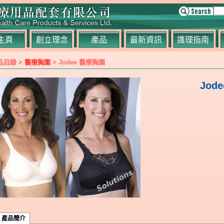
主頁
創立理念
產品
最新資訊
謢理指南
品目錄 >
醫療胸圍
> Jodee 醫療胸圍
Jod
產品簡介