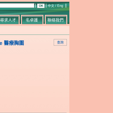
中文
/
Eng
尋求人才
名卓護
聯絡我們
ee 醫療胸圍
查詢