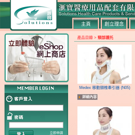
主頁
創立理念
產品目錄 >
頸部護托
Medex 移動頸椎牽引器 (N05)
詳細內容
立即申請