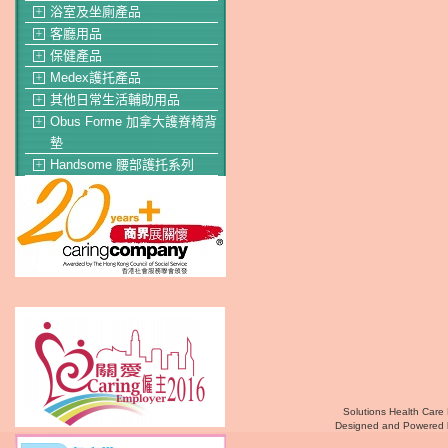
浴室及坐廁產品
＋
客廳用品
＋
保健產品
＋
Medex護托產品
＋
其他日常生活輔助用品
＋
Obus Forme 加拿大護脊椅背
＋
墊
Handsome 腰部護托系列
＋
Solutions Health Care 
Designed and Powered