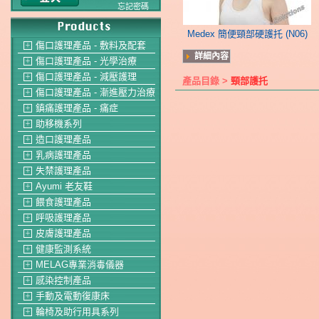
忘記密碼
Medex 簡便頸部硬護托 (N06)
傷口護理產品 - 敷料及配套
＋
詳細內容
傷口護理產品 - 光學治療
＋
傷口護理產品 - 減壓護理
＋
產品目錄 >
頸部護托
傷口護理產品 - 漸進壓力治療
＋
鎮痛護理產品 - 痛症
＋
助移機系列
＋
造口護理產品
＋
乳病護理產品
＋
失禁護理產品
＋
Ayumi 老友鞋
＋
餵食護理產品
＋
呼吸護理產品
＋
皮膚護理產品
＋
健康監測系統
＋
MELAG專業消毒儀器
＋
感染控制產品
＋
手動及電動復康床
＋
輪椅及助行用具系列
＋