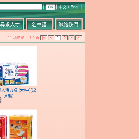
中文
/
Eng
尋求人才
名卓護
聯絡我們
11 項結果，共 2 頁
|<
<
1
2
>
>|
成人活力褲 (大/中)(12
片裝)
容