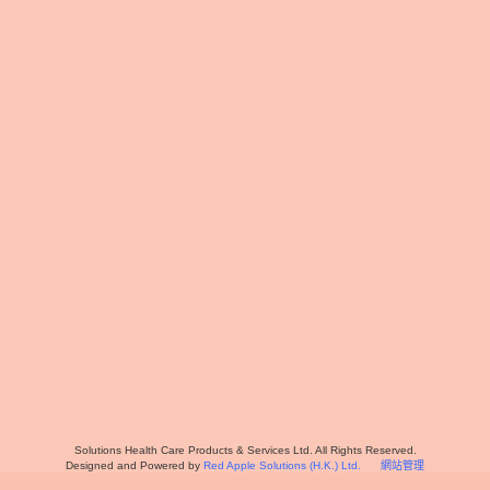
Solutions Health Care Products & Services Ltd. All Rights Reserved.
Designed and Powered by
Red Apple Solutions (H.K.) Ltd.
網站管理