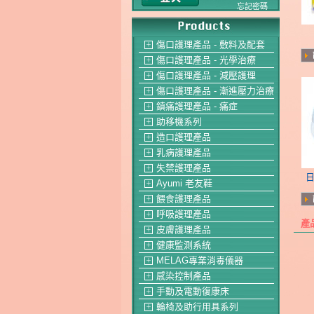
忘記密碼
傷口護理產品 - 敷料及配套
＋
傷口護理產品 - 光學治療
＋
傷口護理產品 - 減壓護理
＋
傷口護理產品 - 漸進壓力治療
＋
鎮痛護理產品 - 痛症
＋
助移機系列
＋
造口護理產品
＋
乳病護理產品
＋
失禁護理產品
＋
Ayumi 老友鞋
＋
餵食護理產品
＋
呼吸護理產品
＋
產
皮膚護理產品
＋
健康監測系統
＋
MELAG專業消毒儀器
＋
感染控制產品
＋
手動及電動復康床
＋
輪椅及助行用具系列
＋