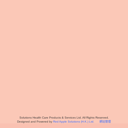
Solutions Health Care Products & Services Ltd. All Rights Reserved.
Designed and Powered by
Red Apple Solutions (H.K.) Ltd.
網站管理