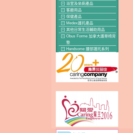
浴室及坐廁產品
＋
客廳用品
＋
保健產品
＋
Medex護托產品
＋
其他日常生活輔助用品
＋
Obus Forme 加拿大護脊椅背
＋
墊
Handsome 腰部護托系列
＋