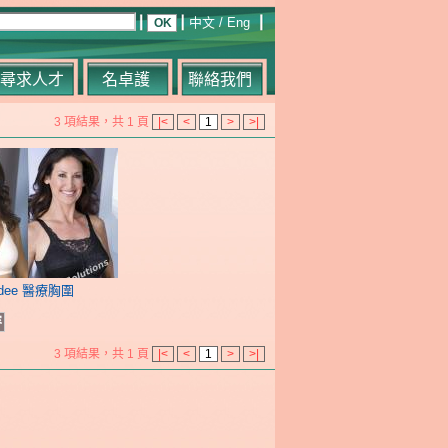
中文
/
Eng
尋求人才
名卓護
聯絡我們
3 項結果，共 1 頁
|<
<
1
>
>|
odee 醫療胸圍
容
3 項結果，共 1 頁
|<
<
1
>
>|