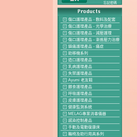
忘記密碼
傷口護理產品 - 敷料及配套
＋
傷口護理產品 - 光學治療
＋
傷口護理產品 - 減壓護理
＋
傷口護理產品 - 漸進壓力治療
＋
鎮痛護理產品 - 痛症
＋
助移機系列
＋
造口護理產品
＋
乳病護理產品
＋
失禁護理產品
＋
Ayumi 老友鞋
＋
餵食護理產品
＋
呼吸護理產品
＋
皮膚護理產品
＋
健康監測系統
＋
MELAG專業消毒儀器
＋
感染控制產品
＋
手動及電動復康床
＋
輪椅及助行用具系列
＋