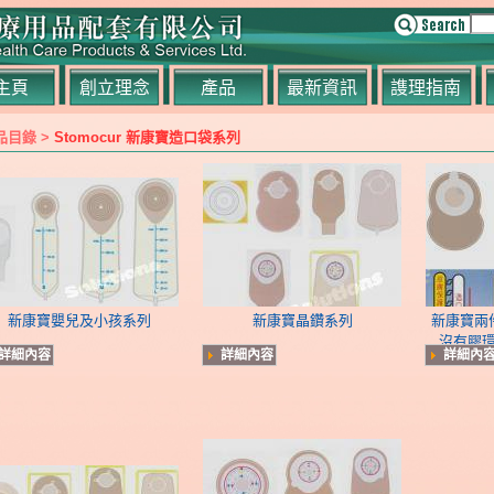
主頁
創立理念
產品
最新資訊
謢理指南
品目錄 >
Stomocur 新康寶造口袋系列
新康寶嬰兒及小孩系列
新康寶晶鑽系列
新康寶兩件
沒有膠
詳細內容
詳細內容
詳細內