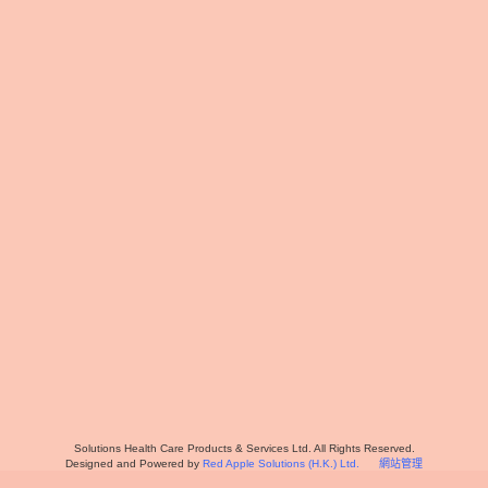
Solutions Health Care Products & Services Ltd. All Rights Reserved.
Designed and Powered by
Red Apple Solutions (H.K.) Ltd.
網站管理