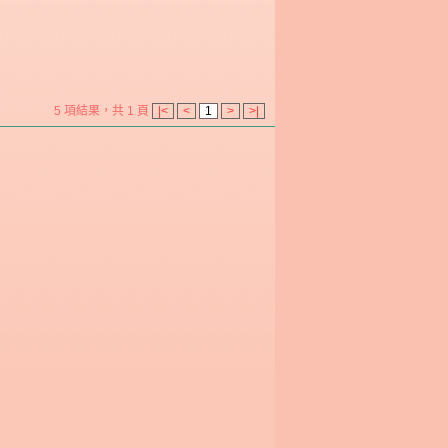
5 項結果，共 1 頁
|<
<
1
>
>|