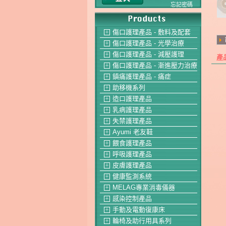
忘記密碼
傷口護理產品 - 敷料及配套
＋
傷口護理產品 - 光學治療
＋
傷口護理產品 - 減壓護理
＋
產
傷口護理產品 - 漸進壓力治療
＋
鎮痛護理產品 - 痛症
＋
助移機系列
＋
造口護理產品
＋
乳病護理產品
＋
失禁護理產品
＋
Ayumi 老友鞋
＋
餵食護理產品
＋
呼吸護理產品
＋
皮膚護理產品
＋
健康監測系統
＋
MELAG專業消毒儀器
＋
感染控制產品
＋
手動及電動復康床
＋
輪椅及助行用具系列
＋