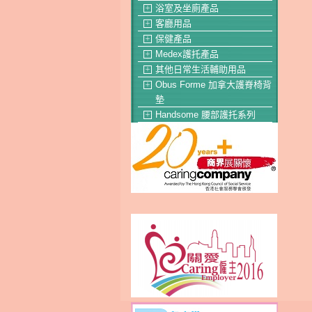
浴室及坐廁產品
＋
客廳用品
＋
保健產品
＋
Medex護托產品
＋
其他日常生活輔助用品
＋
Obus Forme 加拿大護脊椅背
＋
墊
Handsome 腰部護托系列
＋