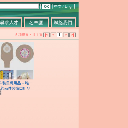
中文
/
Eng
尋求人才
名卓護
聯絡我們
5 項結果，共 1 頁
|<
<
1
>
>|
裝皇牌用品 – 唯一
環的兩件裝造口用品
容