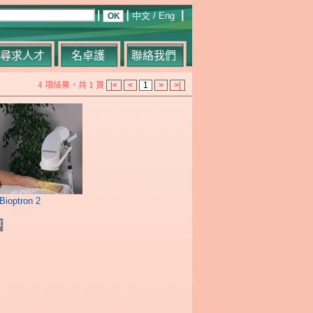
中文
/
Eng
尋求人才
名卓護
聯絡我們
4 項結果，共 1 頁
|<
<
1
>
>|
Bioptron 2
容