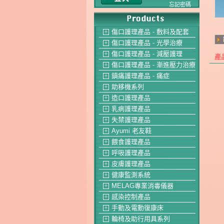
忘記密碼
傷口護理產品 - 敷料及配套
＋
傷口護理產品 - 光學治療
＋
傷口護理產品 - 減壓護理
＋
產
傷口護理產品 - 漸進壓力治療
＋
鎮痛護理產品 - 痛症
＋
助移機系列
＋
造口護理產品
＋
乳病護理產品
＋
失禁護理產品
＋
Ayumi 老友鞋
＋
餵食護理產品
＋
呼吸護理產品
＋
皮膚護理產品
＋
健康監測系統
＋
MELAG專業消毒儀器
＋
感染控制產品
＋
手動及電動復康床
＋
輪椅及助行用具系列
＋