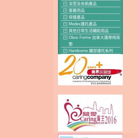
浴室及坐廁產品
＋
客廳用品
＋
保健產品
＋
Medex護托產品
＋
其他日常生活輔助用品
＋
Obus Forme 加拿大護脊椅背
＋
墊
Handsome 腰部護托系列
＋