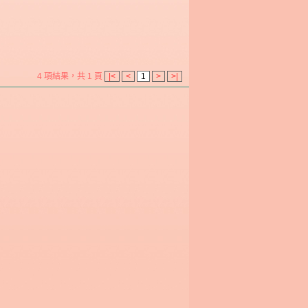
4 項結果，共 1 頁
|<
<
1
>
>|