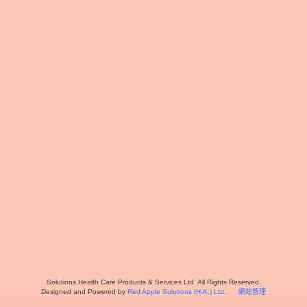
Solutions Health Care Products & Services Ltd. All Rights Reserved.
Designed and Powered by
Red Apple Solutions (H.K.) Ltd.
網站管理