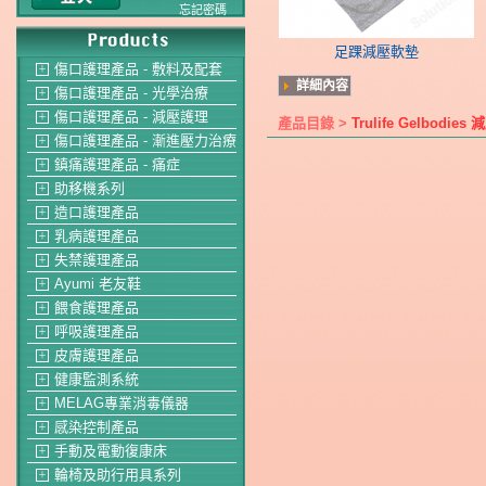
忘記密碼
足踝減壓軟墊
傷口護理產品 - 敷料及配套
＋
詳細內容
傷口護理產品 - 光學治療
＋
傷口護理產品 - 減壓護理
＋
產品目錄 >
Trulife Gelbo
傷口護理產品 - 漸進壓力治療
＋
鎮痛護理產品 - 痛症
＋
助移機系列
＋
造口護理產品
＋
乳病護理產品
＋
失禁護理產品
＋
Ayumi 老友鞋
＋
餵食護理產品
＋
呼吸護理產品
＋
皮膚護理產品
＋
健康監測系統
＋
MELAG專業消毒儀器
＋
感染控制產品
＋
手動及電動復康床
＋
輪椅及助行用具系列
＋