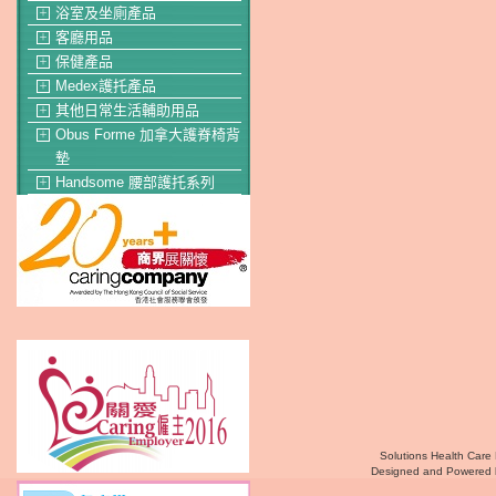
浴室及坐廁產品
＋
客廳用品
＋
保健產品
＋
Medex護托產品
＋
其他日常生活輔助用品
＋
Obus Forme 加拿大護脊椅背
＋
墊
Handsome 腰部護托系列
＋
Solutions Health Care 
Designed and Powered