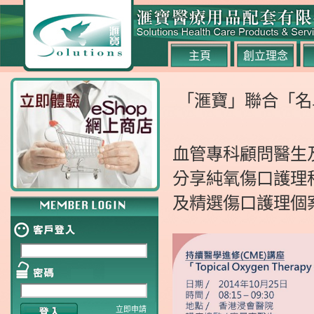
主頁
創立理念
「滙寶」聯合「名
血管專科顧問醫生及傷
分享純氧傷口護理科技To
及精選傷口護理個
立即申請