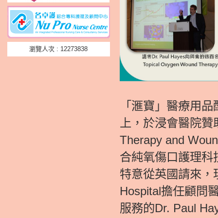
瀏覽人次 : 12273838
「滙寶」醫療用品配套
上，於浸會醫院贊助舉行
Therapy an
合純氧傷口護理科技Top
特意從英國請來，現於Camb
Hospital擔
服務的Dr. Pau